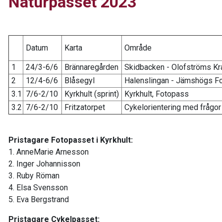
Naturpasset 2023
Datum
Karta
Område
1
24/3-6/6
Brännaregården
Skidbacken - Olofströms Kr
2
12/4-6/6
Blåsegyl
Halenslingan - Jämshögs F
3.1
7/6-2/10
Kyrkhult (sprint)
Kyrkhult, Fotopass
3.2
7/6-2/10
Fritzatorpet
Cykelorientering med frågor
Pristagare Fotopasset i Kyrkhult:
1. AnneMarie Arnesson
2. Inger Johannisson
3. Ruby Röman
4. Elsa Svensson
5. Eva Bergstrand
Pristagare Cykelpasset: