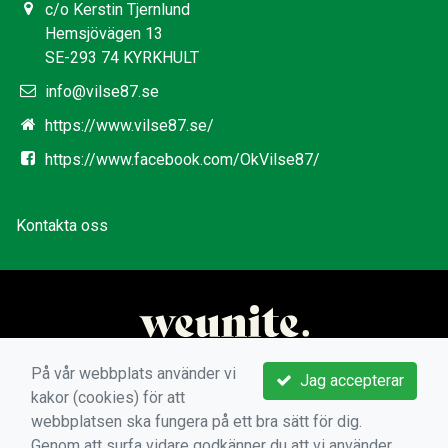
c/o Kerstin Tjernlund
Hemsjövägen 13
SE-293 74 KYRKHULT
info@vilse87.se
https://www.vilse87.se/
https://www.facebook.com/OkVilse87/
Kontakta oss
På vår webbplats använder vi
Jag accepterar
kakor (cookies) för att
webbplatsen ska fungera på ett bra sätt för dig.
Genom att surfa vidare godkänner du att vi använder