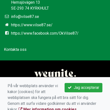
Hemsjövägen 13
SE-293 74 KYRKHULT
info@vilse87.se
https://www.vilse87.se/
https://www.facebook.com/OkVilse87/
Kontakta oss
På vår webbplats använder vi
Jag accepterar
kakor (cookies) för att
webbplatsen ska fungera på ett bra sätt för dig.
Genom att surfa vidare godkänner du att vi använder
kakor.
Mer information om cookies
.