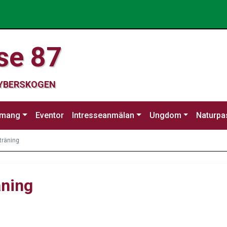
se 87
CYBERSKOGEN
emang
Eventor
Intresseanmälan
Ungdom
Naturpa
träning
äning