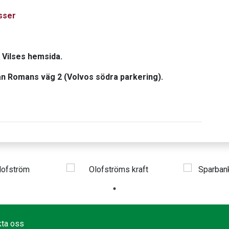
asser
å Vilses hemsida.
n Romans väg 2 (Volvos södra parkering).
kta oss