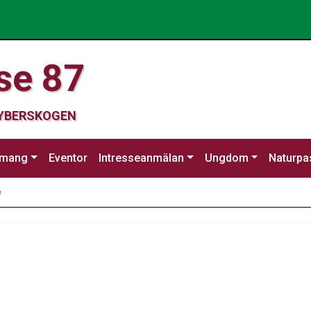
se 87
CYBERSKOGEN
emang
Eventor
Intresseanmälan
Ungdom
Naturpa
e