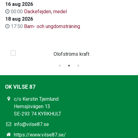
16 aug 2026
00:00
Dackefejden, medel
18 aug 2026
17:50
Barn- och ungdomsträning
OK VILSE 87
c/o Kerstin Tjernlund
Hemsjövägen 13
SE-293 74 KYRKHULT
info@vilse87.se
https://www.vilse87.se/