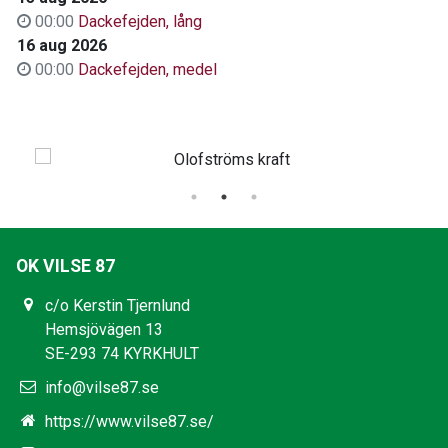
00:00
Dackefejden, lång
16 aug 2026
00:00
Dackefejden, medel
OK VILSE 87
c/o Kerstin Tjernlund
Hemsjövägen 13
SE-293 74 KYRKHULT
info@vilse87.se
https://www.vilse87.se/