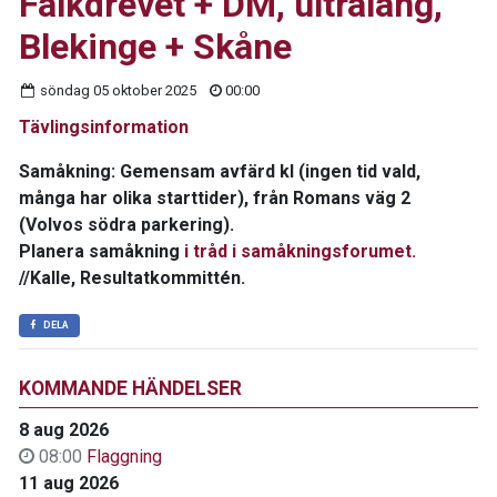
Falkdrevet + DM, ultralång,
Blekinge + Skåne
söndag 05 oktober 2025
00:00
Tävlingsinformation
Samåkning: Gemensam avfärd kl (ingen tid vald,
många har olika starttider), från Romans väg 2
(Volvos södra parkering).
Planera samåkning
i tråd i samåkningsforumet.
//Kalle, Resultatkommittén.
DELA
KOMMANDE HÄNDELSER
8 aug 2026
08:00
Flaggning
11 aug 2026