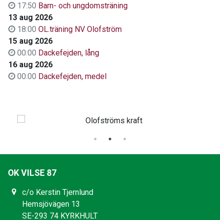
17:50
Barn- och ungdomsträning
13 aug 2026
18:00
OL.träning NV Olofström
15 aug 2026
00:00
Dackefejden, lång
16 aug 2026
00:00
Dackefejden, medel
OK VILSE 87
c/o Kerstin Tjernlund
Hemsjövägen 13
SE-293 74 KYRKHULT