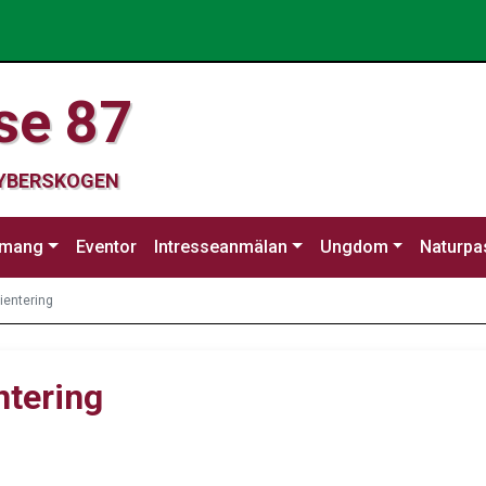
se 87
CYBERSKOGEN
emang
Eventor
Intresseanmälan
Ungdom
Naturpa
ientering
ntering