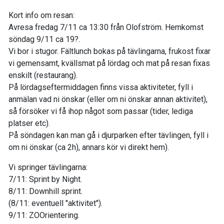
Kort info om resan:
Avresa fredag 7/11 ca 13:30 från Olofström. Hemkomst
söndag 9/11 ca 19?.
Vi bor i stugor. Fältlunch bokas på tävlingarna, frukost fixar
vi gemensamt, kvällsmat på lördag och mat på resan fixas
enskilt (restaurang).
På lördagseftermiddagen finns vissa aktiviteter, fyll i
anmälan vad ni önskar (eller om ni önskar annan aktivitet),
så försöker vi få ihop något som passar (tider, lediga
platser etc).
På söndagen kan man gå i djurparken efter tävlingen, fyll i
om ni önskar (ca 2h), annars kör vi direkt hem).
Vi springer tävlingarna:
7/11: Sprint by Night.
8/11: Downhill sprint.
(8/11: eventuell "aktivitet").
9/11: ZOOrientering.