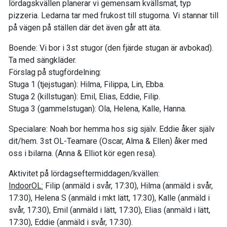
lördagskvällen planerar vi gemensam kvällsmat, typ
pizzeria. Ledarna tar med frukost till stugorna. Vi stannar till
på vägen på ställen där det även går att äta.
Boende: Vi bor i 3st stugor (den fjärde stugan är avbokad).
Ta med sängkläder.
Förslag på stugfördelning:
Stuga 1 (tjejstugan): Hilma, Filippa, Lin, Ebba.
Stuga 2 (killstugan): Emil, Elias, Eddie, Filip.
Stuga 3 (gammelstugan): Ola, Helena, Kalle, Hanna.
Specialare: Noah bor hemma hos sig själv. Eddie åker själv
dit/hem. 3st OL-Teamare (Oscar, Alma & Ellen) åker med
oss i bilarna. (Anna & Elliot kör egen resa).
Aktivitet på lördagseftermiddagen/kvällen:
IndoorOL:
Filip (anmäld i svår, 17:30), Hilma (anmäld i svår,
17:30), Helena S (anmäld i mkt lätt, 17:30), Kalle (anmäld i
svår, 17:30), Emil (anmäld i lätt, 17:30), Elias (anmäld i lätt,
17:30), Eddie (anmäld i svår, 17:30).