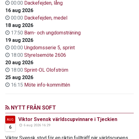
00:00
Dackefejden, lång
16 aug 2026
00:00
Dackefejden, medel
18 aug 2026
17:50
Barn- och ungdomsträning
19 aug 2026
00:00
Ungdomsserie 5, sprint
18:00
Styrelsemöte 2606
20 aug 2026
18:00
Sprint-OL Olofström
25 aug 2026
16:15
Möte info-kommittén
NYTT FRÅN SOFT
Viktor Svensk världscupvinnare i Tjeckien
AUG
6 aug 2026 16:29
6
Viktor Svensk stod för en riktig fullträff när världscupens