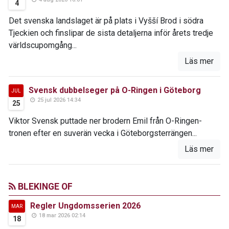
4
Det svenska landslaget är på plats i Vyšší Brod i södra
Tjeckien och finslipar de sista detaljerna inför årets tredje
världscupomgång...
Läs mer
Svensk dubbelseger på O-Ringen i Göteborg
JUL
25 jul 2026 14:34
25
Viktor Svensk puttade ner brodern Emil från O-Ringen-
tronen efter en suverän vecka i Göteborgsterrängen...
Läs mer
BLEKINGE OF
Regler Ungdomsserien 2026
MAR
18 mar 2026 02:14
18