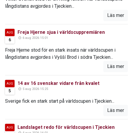
långdistans avgjordes i Tjeckien...
Läs mer
Freja Hjerne sjua i världscuppremiären
AUG
6 aug 2026 15:01
6
Freja Hjerne stod för en stark insats när världscupen i
långdistans avgjordes i Vyšší Brod i södra Tjeckien...
Läs mer
14 av 16 svenskar vidare från kvalet
AUG
5 aug 2026 15:25
5
Sverige fick en stark start på världscupen i Tjeckien...
Läs mer
Landslaget redo för världscupen i Tjeckien
AUG
4 aug 2026 16:01