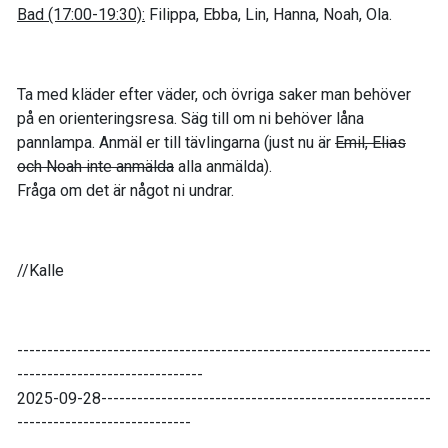
Bad (17:00-19:30):
Filippa, Ebba, Lin, Hanna, Noah, Ola.
Ta med kläder efter väder, och övriga saker man behöver
på en orienteringsresa. Säg till om ni behöver låna
pannlampa. Anmäl er till tävlingarna (just nu är
Emil, Elias
och Noah inte anmälda
alla anmälda).
Fråga om det är något ni undrar.
//Kalle
---------------------------------------------------------------------
-------------------------------
2025-09-28-------------------------------------------------------
-----------------------------