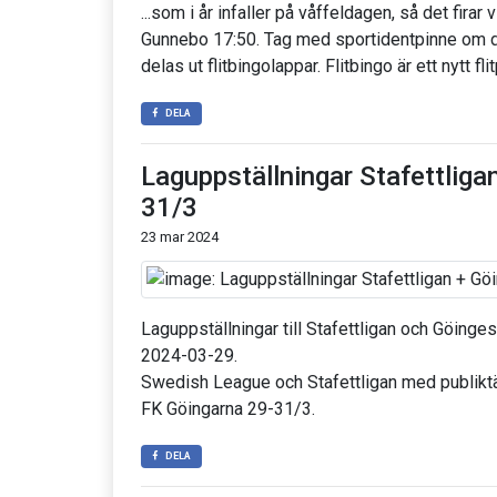
...som i år infaller på våffeldagen, så det firar
Gunnebo 17:50. Tag med sportidentpinne om d
delas ut flitbingolappar. Flitbingo är ett nytt flit
DELA
Laguppställningar Stafettliga
31/3
23 mar 2024
Laguppställningar till Stafettligan och Göinge
2024-03-29.
Swedish League och Stafettligan med publiktä
FK Göingarna 29-31/3.
DELA