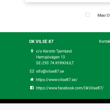
OK VILSE 87
Konta
c/o Kerstin Tjernlund
Hemsjövägen 13
SE-293 74 KYRKHULT
info@vilse87.se
https://www.vilse87.se/
https://www.facebook.com/OkVilse87/