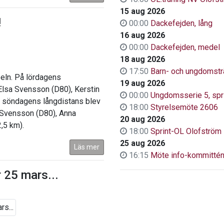
15 aug 2026
!
00:00
Dackefejden, lång
16 aug 2026
00:00
Dackefejden, medel
18 aug 2026
17:50
Barn- och ungdomstr
eln. På lördagens
19 aug 2026
 Elsa Svensson (D80), Kerstin
00:00
Ungdomsserie 5, spr
å söndagens långdistans blev
18:00
Styrelsemöte 2606
 Svensson (D80), Anna
20 aug 2026
,5 km).
18:00
Sprint-OL Olofström
25 aug 2026
Läs mer
16:15
Möte info-kommitté
 25 mars...