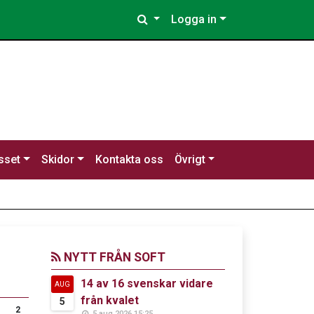
Logga in
sset
Skidor
Kontakta oss
Övrigt
NYTT FRÅN SOFT
14 av 16 svenskar vidare
AUG
från kvalet
5
2
5 aug 2026 15:25