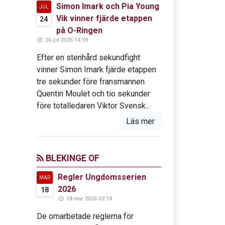
Simon Imark och Pia Young
JUL
Vik vinner fjärde etappen
24
på O-Ringen
24 jul 2026 14:59
Efter en stenhård sekundfight
vinner Simon Imark fjärde etappen
tre sekunder före fransmannen
Quentin Moulet och tio sekunder
före totalledaren Viktor Svensk...
Läs mer
BLEKINGE OF
Regler Ungdomsserien
MAR
2026
18
18 mar 2026 02:14
De omarbetade reglerna för