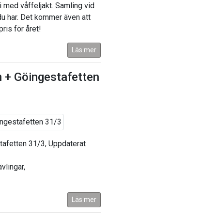
 vi med våffeljakt. Samling vid
u har. Det kommer även att
pris för året!
Läs mer
n + Göingestafetten
stafetten 31/3, Uppdaterat
vlingar,
Läs mer