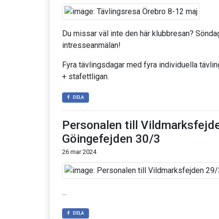
Du missar väl inte den här klubbresan? Söndag
intresseanmälan!
Fyra tävlingsdagar med fyra individuella tävlinga
+ stafettligan.
DELA
Personalen till Vildmarksfejd
Göingefejden 30/3
26 mar 2024
...
DELA