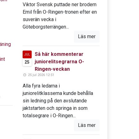
Viktor Svensk puttade ner brodern
Emil från O-Ringen-tronen efter en
suverän vecka i
Göteborgsterrängen...
Läs mer
äning
Så här kommenterar
JUL
int
juniorelitsegrarna O-
25
Ringen-veckan
25 jul 2026 12:51
Alla fyra ledarna i
juniorelitklasserna kunde behålla
n
sin ledning på den avslutande
jaktstarten och springa in som
totalsegrare i O-Ringen...
Läs mer