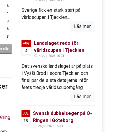
6
Sverige fick en stark start på
4
världscupen i Tjeckien...
8
Läs mer
6
3
Landslaget redo för
AUG
a alla
världscupen i Tjeckien
4
4 aug 2026 16:01
Det svenska landslaget är på plats
i Vyšší Brod i södra Tjeckien och
finslipar de sista detaljerna inför
er
årets tredje världscupomgång...
Läs mer
Svensk dubbelseger på O-
JUL
äning
Ringen i Göteborg
25
25 jul 2026 14:34
tröm