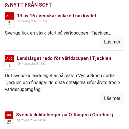
NYTT FRÅN SOFT
14 av 16 svenskar vidare från kvalet
AUG
5 aug 2026 15:25
5
Sverige fick en stark start på världscupen i Tjeckien...
Läs mer
Landslaget redo för världscupen i Tjeckien
AUG
4 aug 2026 16:01
4
Det svenska landslaget är på plats i Vyšší Brod i södra
Tjeckien och finslipar de sista detaljerna inför årets tredje
världscupomgång...
Läs mer
Svensk dubbelseger på O-Ringen i Göteborg
JUL
25 jul 2026 14:34
25