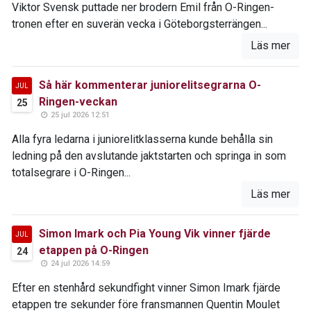
Viktor Svensk puttade ner brodern Emil från O-Ringen-
tronen efter en suverän vecka i Göteborgsterrängen...
Läs mer
Så här kommenterar juniorelitsegrarna O-
JUL
Ringen-veckan
25
25 jul 2026 12:51
Alla fyra ledarna i juniorelitklasserna kunde behålla sin
ledning på den avslutande jaktstarten och springa in som
totalsegrare i O-Ringen...
Läs mer
Simon Imark och Pia Young Vik vinner fjärde
JUL
etappen på O-Ringen
24
24 jul 2026 14:59
Efter en stenhård sekundfight vinner Simon Imark fjärde
etappen tre sekunder före fransmannen Quentin Moulet