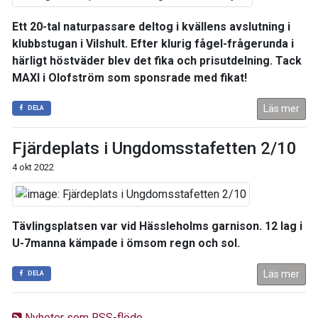
Ett 20-tal naturpassare deltog i kvällens avslutning i
klubbstugan i Vilshult. Efter klurig fågel-frågerunda i
härligt höstväder blev det fika och prisutdelning. Tack
MAXI i Olofström som sponsrade med fikat!
Läs mer
DELA
Fjärdeplats i Ungdomsstafetten 2/10
4 okt 2022
Tävlingsplatsen var vid Hässleholms garnison. 12 lag i
U-7manna kämpade i ömsom regn och sol.
Läs mer
DELA
Nyheter som RSS-flöde