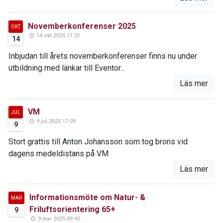
Novemberkonferenser 2025
OKT
14 okt 2025 11:21
14
Inbjudan till årets novemberkonferenser finns nu under
utbildning med länkar till Eventor...
Läs mer
VM
JUL
9 jul 2025 17:09
9
Stort grattis till Anton Johansson som tog brons vid
dagens medeldistans på VM
Läs mer
Informationsmöte om Natur- &
MAR
Friluftsorientering 65+
9
9 mar 2025 09:40