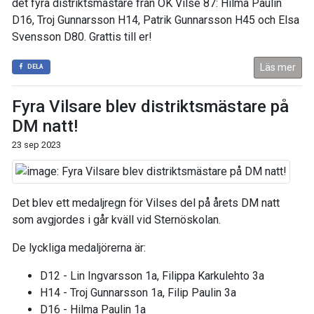
det fyra distriktsmästare från OK Vilse 87: Hilma Paulin
D16, Troj Gunnarsson H14, Patrik Gunnarsson H45 och Elsa
Svensson D80. Grattis till er!
Läs mer
DELA
Fyra Vilsare blev distriktsmästare på
DM natt!
23 sep 2023
Det blev ett medaljregn för Vilses del på årets DM natt
som avgjordes i går kväll vid Sternöskolan.
De lyckliga medaljörerna är:
D12 - Lin Ingvarsson 1a, Filippa Karkulehto 3a
H14 - Troj Gunnarsson 1a, Filip Paulin 3a
D16 - Hilma Paulin 1a