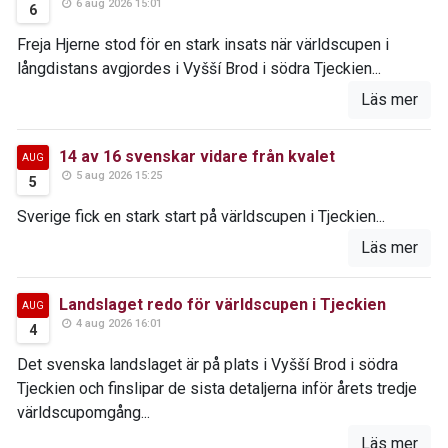
6 aug 2026 15:01
6
Freja Hjerne stod för en stark insats när världscupen i
långdistans avgjordes i Vyšší Brod i södra Tjeckien...
Läs mer
14 av 16 svenskar vidare från kvalet
AUG
5 aug 2026 15:25
5
Sverige fick en stark start på världscupen i Tjeckien...
Läs mer
Landslaget redo för världscupen i Tjeckien
AUG
4 aug 2026 16:01
4
Det svenska landslaget är på plats i Vyšší Brod i södra
Tjeckien och finslipar de sista detaljerna inför årets tredje
världscupomgång...
Läs mer