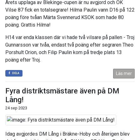
Årets upplaga av Blekinge-cupen är nu avgjord och OK
Vilse 87 fick en totalsegrare! Hilma Paulin vann D16 på 122
poäng före tvåan Märta Svennerud KSOK som hade 80
poäng. Grattis Hilma!
H14 var enda klassen där vi hade två vilsare på pallen - Troj
Gunnarsson var tvåa, endast två poäng efter segraren Theo
Porshult Orion, och Filip Paulin kom på tredje plats 13
poäng efter Troj.
Läs mer
DELA
Fyra distriktsmästare även på DM
Lång!
24 sep 2023
Idag avgjordes DM Lång i Bräkne-Hoby och återigen blev