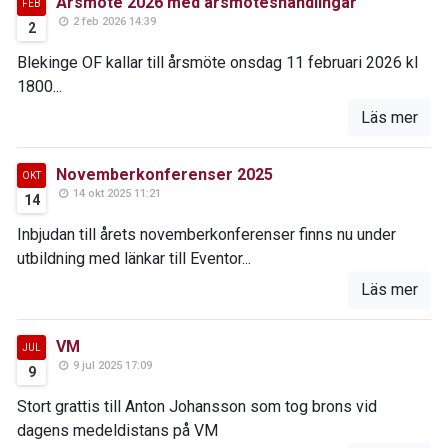
Årsmöte 2026 med årsmöteshandlingar
FEB
2 feb 2026 14:39
2
Blekinge OF kallar till årsmöte onsdag 11 februari 2026 kl
1800...
Läs mer
Novemberkonferenser 2025
OKT
14 okt 2025 11:21
14
Inbjudan till årets novemberkonferenser finns nu under
utbildning med länkar till Eventor...
Läs mer
VM
JUL
9 jul 2025 17:09
9
Stort grattis till Anton Johansson som tog brons vid
dagens medeldistans på VM