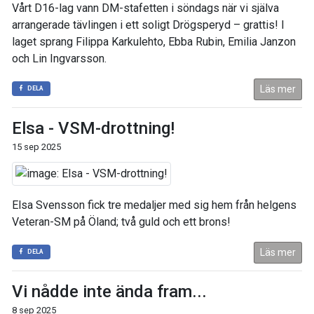
Vårt D16-lag vann DM-stafetten i söndags när vi själva
arrangerade tävlingen i ett soligt Drögsperyd – grattis! I
laget sprang Filippa Karkulehto, Ebba Rubin, Emilia Janzon
och Lin Ingvarsson.
Läs mer
DELA
Elsa - VSM-drottning!
15 sep 2025
Elsa Svensson fick tre medaljer med sig hem från helgens
Veteran-SM på Öland; två guld och ett brons!
Läs mer
DELA
Vi nådde inte ända fram...
8 sep 2025