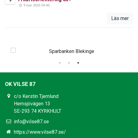
9
9 mar 2025 09:40
Läs mer
OK VILSE 87
c/o Kerstin Tjernlund
Hemsjövägen 13
SE-293 74 KYRKHULT
info@vilse87.se
https://www.vilse87.se/