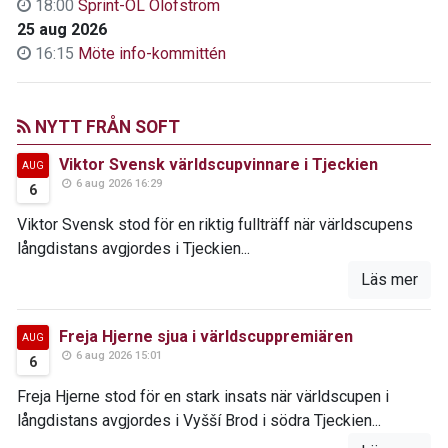
18:00
Sprint-OL Olofström
25 aug 2026
16:15
Möte info-kommittén
NYTT FRÅN SOFT
Viktor Svensk världscupvinnare i Tjeckien
AUG
6 aug 2026 16:29
6
Viktor Svensk stod för en riktig fullträff när världscupens
långdistans avgjordes i Tjeckien...
Läs mer
Freja Hjerne sjua i världscuppremiären
AUG
6 aug 2026 15:01
6
Freja Hjerne stod för en stark insats när världscupen i
långdistans avgjordes i Vyšší Brod i södra Tjeckien...