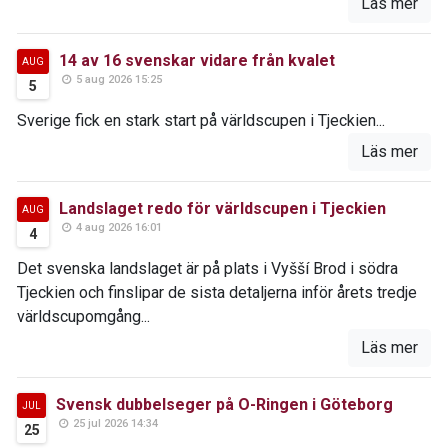
Läs mer
14 av 16 svenskar vidare från kvalet
AUG
5 aug 2026 15:25
5
Sverige fick en stark start på världscupen i Tjeckien...
Läs mer
Landslaget redo för världscupen i Tjeckien
AUG
4 aug 2026 16:01
4
Det svenska landslaget är på plats i Vyšší Brod i södra
Tjeckien och finslipar de sista detaljerna inför årets tredje
världscupomgång...
Läs mer
Svensk dubbelseger på O-Ringen i Göteborg
JUL
25 jul 2026 14:34
25