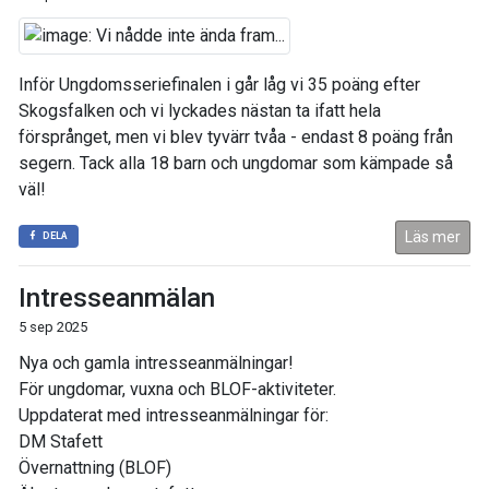
Inför Ungdomsseriefinalen i går låg vi 35 poäng efter
Skogsfalken och vi lyckades nästan ta ifatt hela
försprånget, men vi blev tyvärr tvåa - endast 8 poäng från
segern. Tack alla 18 barn och ungdomar som kämpade så
väl!
Läs mer
DELA
Intresseanmälan
5 sep 2025
Nya och gamla intresseanmälningar!
För ungdomar, vuxna och BLOF-aktiviteter.
Uppdaterat med intresseanmälningar för:
DM Stafett
Övernattning (BLOF)