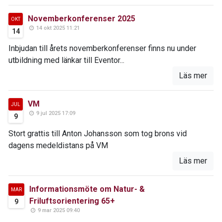
Novemberkonferenser 2025
OKT
14 okt 2025 11:21
14
Inbjudan till årets novemberkonferenser finns nu under
utbildning med länkar till Eventor...
Läs mer
VM
JUL
9 jul 2025 17:09
9
Stort grattis till Anton Johansson som tog brons vid
dagens medeldistans på VM
Läs mer
Informationsmöte om Natur- &
MAR
Friluftsorientering 65+
9
9 mar 2025 09:40