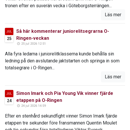
tronen efter en suverän vecka i Göteborgsterrängen...
Läs mer
Så här kommenterar juniorelitsegrarna O-
JUL
Ringen-veckan
25
25 jul 2026 12:51
Alla fyra ledarna i juniorelitklasserna kunde behålla sin
ledning på den avslutande jaktstarten och springa in som
totalsegrare i O-Ringen...
Läs mer
Simon Imark och Pia Young Vik vinner fjärde
JUL
etappen på O-Ringen
24
24 jul 2026 14:59
Efter en stenhård sekundfight vinner Simon Imark fjärde
etappen tre sekunder före fransmannen Quentin Moulet
och tio sekunder före totalledaren Viktor Svensk...