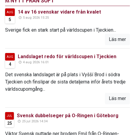
NYTT FRÅN SOFT
14 av 16 svenskar vidare från kvalet
AUG
5 aug 2026 15:25
5
Sverige fick en stark start på världscupen i Tjeckien...
Läs mer
Landslaget redo för världscupen i Tjeckien
AUG
4 aug 2026 16:01
4
Det svenska landslaget är på plats i Vyšší Brod i södra
Tjeckien och finslipar de sista detaljerna inför årets tredje
världscupomgång...
Läs mer
Svensk dubbelseger på O-Ringen i Göteborg
JUL
25 jul 2026 14:34
25
Viktor Svensk puttade ner brodern Emil från O-Ringen-