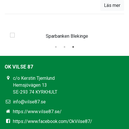
Läs mer
OK VILSE 87
c/o Kerstin Tjernlund
Hemsjövägen 13
SE-293 74 KYRKHULT
info@vilse87.se
https://www.vilse87.se/
https://www.facebook.com/OkVilse87/