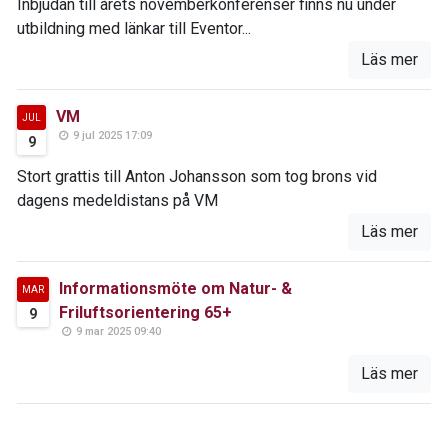
Inbjudan till årets novemberkonferenser finns nu under
utbildning med länkar till Eventor...
Läs mer
VM
JUL
9 jul 2025 17:09
9
Stort grattis till Anton Johansson som tog brons vid
dagens medeldistans på VM
Läs mer
Informationsmöte om Natur- &
MAR
Friluftsorientering 65+
9
9 mar 2025 09:40
Läs mer