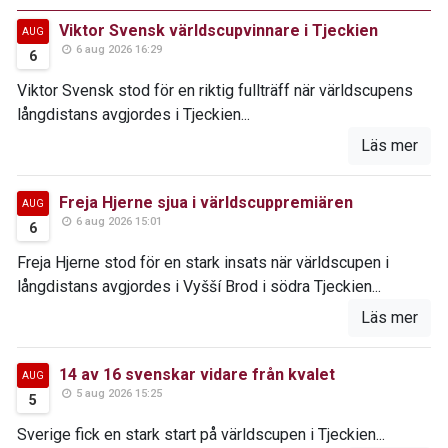
Viktor Svensk världscupvinnare i Tjeckien
AUG
6 aug 2026 16:29
6
Viktor Svensk stod för en riktig fullträff när världscupens
långdistans avgjordes i Tjeckien...
Läs mer
Freja Hjerne sjua i världscuppremiären
AUG
6 aug 2026 15:01
6
Freja Hjerne stod för en stark insats när världscupen i
långdistans avgjordes i Vyšší Brod i södra Tjeckien...
Läs mer
14 av 16 svenskar vidare från kvalet
AUG
5 aug 2026 15:25
5
Sverige fick en stark start på världscupen i Tjeckien...