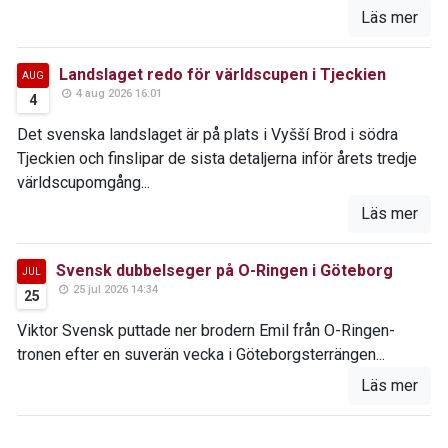
Läs mer
Landslaget redo för världscupen i Tjeckien
AUG
4 aug 2026 16:01
4
Det svenska landslaget är på plats i Vyšší Brod i södra
Tjeckien och finslipar de sista detaljerna inför årets tredje
världscupomgång...
Läs mer
Svensk dubbelseger på O-Ringen i Göteborg
JUL
25 jul 2026 14:34
25
Viktor Svensk puttade ner brodern Emil från O-Ringen-
tronen efter en suverän vecka i Göteborgsterrängen...
Läs mer