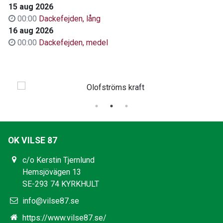
15 aug 2026
00:00
Dackefejden, lång
16 aug 2026
00:00
Dackefejden, medel
OK VILSE 87
c/o Kerstin Tjernlund
Hemsjövägen 13
SE-293 74 KYRKHULT
info@vilse87.se
https://www.vilse87.se/