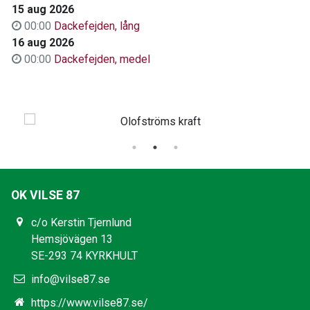
15 aug 2026
00:00
Dackefejden, lång
16 aug 2026
00:00
Dackefejden, medel
OK VILSE 87
c/o Kerstin Tjernlund
Hemsjövägen 13
SE-293 74 KYRKHULT
info@vilse87.se
https://www.vilse87.se/