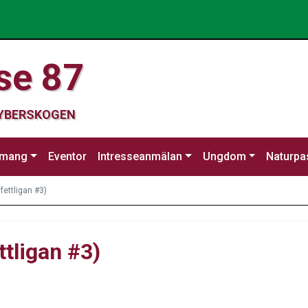
se 87
CYBERSKOGEN
emang
Eventor
Intresseanmälan
Ungdom
Naturpa
fettligan #3)
ttligan #3)