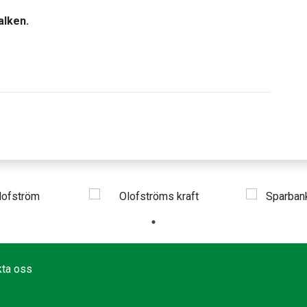
alken.
kta oss