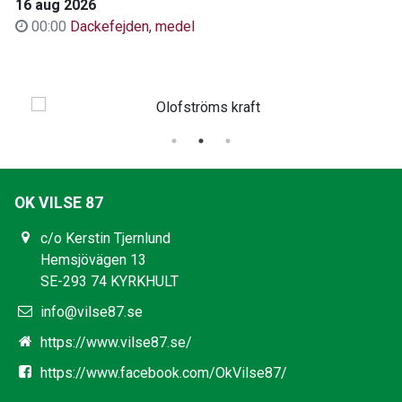
16 aug 2026
00:00
Dackefejden, medel
OK VILSE 87
c/o Kerstin Tjernlund
Hemsjövägen 13
SE-293 74 KYRKHULT
info@vilse87.se
https://www.vilse87.se/
https://www.facebook.com/OkVilse87/