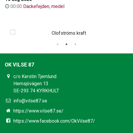
00:00
Dackefejden, medel
OK VILSE 87
c/o Kerstin Tjernlund
Hemsjövägen 13
SE-293 74 KYRKHULT
info@vilse87.se
https://www.vilse87.se/
https://www.facebook.com/OkVilse87/