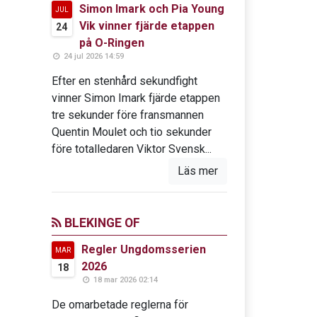
Simon Imark och Pia Young
JUL
Vik vinner fjärde etappen
24
på O-Ringen
24 jul 2026 14:59
Efter en stenhård sekundfight
vinner Simon Imark fjärde etappen
tre sekunder före fransmannen
Quentin Moulet och tio sekunder
före totalledaren Viktor Svensk...
Läs mer
BLEKINGE OF
Regler Ungdomsserien
MAR
2026
18
18 mar 2026 02:14
De omarbetade reglerna för