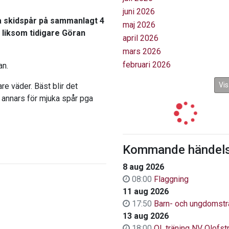
juni 2026
 skidspår på sammanlagt 4
maj 2026
r liksom tidigare Göran
april 2026
mars 2026
februari 2026
an.
Vis
e väder. Bäst blir det
annars för mjuka spår pga
Kommande händels
8 aug 2026
08:00
Flaggning
11 aug 2026
17:50
Barn- och ungdomstr
13 aug 2026
18:00
OL.träning NV Olofs