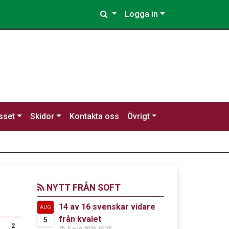
Logga in
sset
Skidor
Kontakta oss
Övrigt
NYTT FRÅN SOFT
14 av 16 svenskar vidare
AUG
från kvalet
5
2
5 aug 2026 15:25