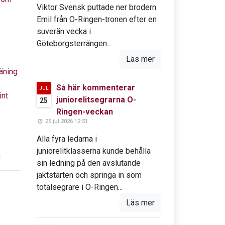
Viktor Svensk puttade ner brodern
Emil från O-Ringen-tronen efter en
suverän vecka i
Göteborgsterrängen...
Läs mer
äning
Så här kommenterar
JUL
int
juniorelitsegrarna O-
25
Ringen-veckan
25 jul 2026 12:51
Alla fyra ledarna i
juniorelitklasserna kunde behålla
n
sin ledning på den avslutande
jaktstarten och springa in som
totalsegrare i O-Ringen...
Läs mer