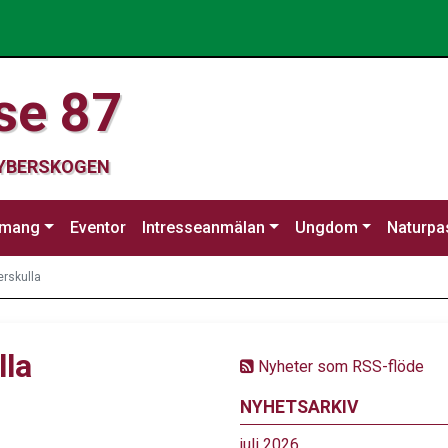
se 87
CYBERSKOGEN
emang
Eventor
Intresseanmälan
Ungdom
Naturpa
erskulla
lla
Nyheter som RSS-flöde
NYHETSARKIV
juli 2026