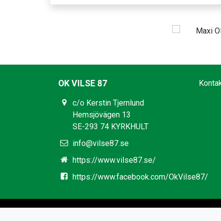
OK VILSE 87
Konta
c/o Kerstin Tjernlund
Hemsjövägen 13
SE-293 74 KYRKHULT
info@vilse87.se
https://www.vilse87.se/
https://www.facebook.com/OkVilse87/