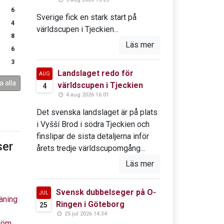
6
Sverige fick en stark start på
4
världscupen i Tjeckien...
8
Läs mer
6
3
Landslaget redo för
AUG
a alla
världscupen i Tjeckien
4
4 aug 2026 16:01
Det svenska landslaget är på plats
i Vyšší Brod i södra Tjeckien och
finslipar de sista detaljerna inför
er
årets tredje världscupomgång...
Läs mer
Svensk dubbelseger på O-
JUL
äning
Ringen i Göteborg
25
25 jul 2026 14:34
tröm