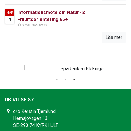
Informationsmöte om Natur- &
MAR
Friluftsorientering 65+
9
9 mar 2025 09:40
Läs mer
OK VILSE 87
c/o Kerstin Tjernlund
Hemsjövägen 13
SE-293 74 KYRKHULT