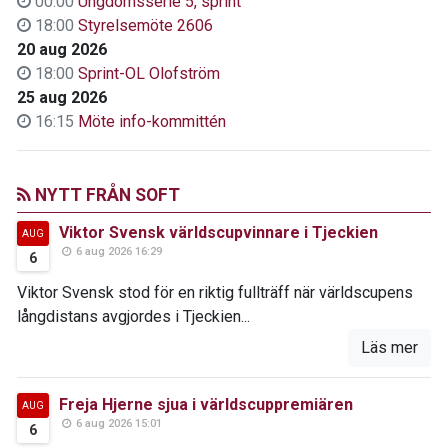
00:00
Ungdomsserie 5, sprint
18:00
Styrelsemöte 2606
20 aug 2026
18:00
Sprint-OL Olofström
25 aug 2026
16:15
Möte info-kommittén
NYTT FRÅN SOFT
Viktor Svensk världscupvinnare i Tjeckien
AUG
6 aug 2026 16:29
6
Viktor Svensk stod för en riktig fullträff när världscupens
långdistans avgjordes i Tjeckien...
Läs mer
Freja Hjerne sjua i världscuppremiären
AUG
6 aug 2026 15:01
6