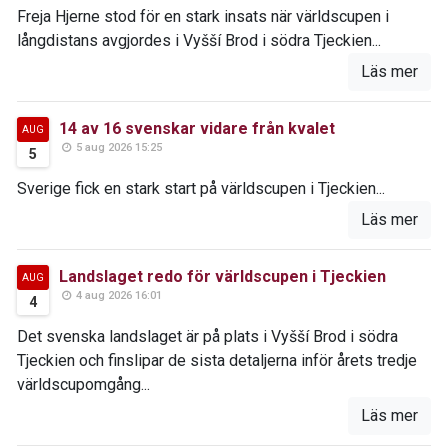
Freja Hjerne stod för en stark insats när världscupen i
långdistans avgjordes i Vyšší Brod i södra Tjeckien...
Läs mer
14 av 16 svenskar vidare från kvalet
AUG
5 aug 2026 15:25
5
Sverige fick en stark start på världscupen i Tjeckien...
Läs mer
Landslaget redo för världscupen i Tjeckien
AUG
4 aug 2026 16:01
4
Det svenska landslaget är på plats i Vyšší Brod i södra
Tjeckien och finslipar de sista detaljerna inför årets tredje
världscupomgång...
Läs mer