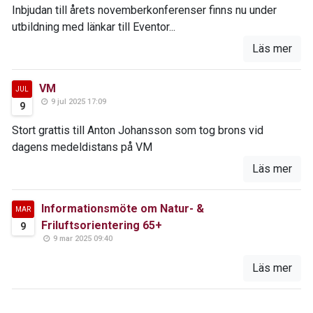
Inbjudan till årets novemberkonferenser finns nu under
utbildning med länkar till Eventor...
Läs mer
VM
JUL
9 jul 2025 17:09
9
Stort grattis till Anton Johansson som tog brons vid
dagens medeldistans på VM
Läs mer
Informationsmöte om Natur- &
MAR
Friluftsorientering 65+
9
9 mar 2025 09:40
Läs mer