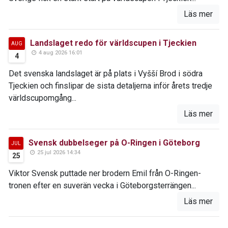
Läs mer
Landslaget redo för världscupen i Tjeckien
AUG
4 aug 2026 16:01
4
Det svenska landslaget är på plats i Vyšší Brod i södra
Tjeckien och finslipar de sista detaljerna inför årets tredje
världscupomgång...
Läs mer
Svensk dubbelseger på O-Ringen i Göteborg
JUL
25 jul 2026 14:34
25
Viktor Svensk puttade ner brodern Emil från O-Ringen-
tronen efter en suverän vecka i Göteborgsterrängen...
Läs mer