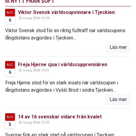
NYTT FRÅN SOFT
Viktor Svensk världscupvinnare i Tjeckien
AUG
6 aug 2026 16:29
6
Viktor Svensk stod för en riktig fullträff när världscupens
långdistans avgjordes i Tjeckien...
Läs mer
Freja Hjerne sjua i världscuppremiären
AUG
6 aug 2026 15:01
6
Freja Hjerne stod för en stark insats när världscupen i
långdistans avgjordes i Vyšší Brod i södra Tjeckien...
Läs mer
14 av 16 svenskar vidare från kvalet
AUG
5 aug 2026 15:25
5
Sverige fick en stark start på världscupen i Tjeckien...