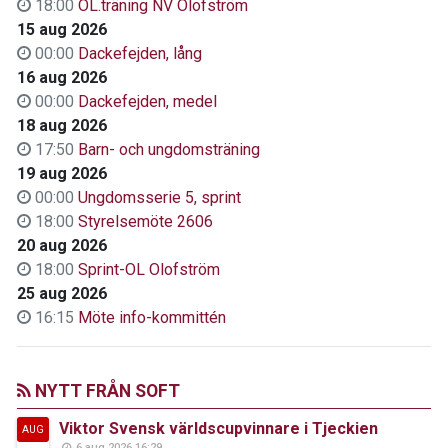
18:00
OL.träning NV Olofström
15 aug 2026
00:00
Dackefejden, lång
16 aug 2026
00:00
Dackefejden, medel
18 aug 2026
17:50
Barn- och ungdomsträning
19 aug 2026
00:00
Ungdomsserie 5, sprint
18:00
Styrelsemöte 2606
20 aug 2026
18:00
Sprint-OL Olofström
25 aug 2026
16:15
Möte info-kommittén
NYTT FRÅN SOFT
Viktor Svensk världscupvinnare i Tjeckien
AUG
6 aug 2026 16:29