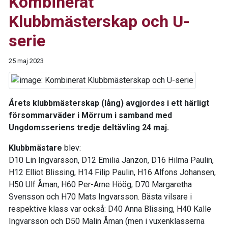
Kombinerat
Klubbmästerskap och U-
serie
25 maj 2023
Årets klubbmästerskap (lång) avgjordes i ett härligt
försommarväder i Mörrum i samband med
Ungdomsseriens tredje deltävling 24 maj.
Klubbmästare
blev:
D10 Lin Ingvarsson, D12 Emilia Janzon, D16 Hilma Paulin,
H12 Elliot Blissing, H14 Filip Paulin, H16 Alfons Johansen,
H50 Ulf Åman, H60 Per-Arne Höög, D70 Margaretha
Svensson och H70 Mats Ingvarsson. Bästa vilsare i
respektive klass var också: D40 Anna Blissing, H40 Kalle
Ingvarsson och D50 Malin Åman (men i vuxenklasserna