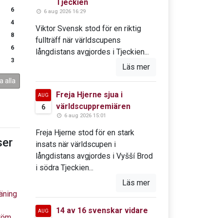
Tjeckien
6
6 aug 2026 16:29
4
Viktor Svensk stod för en riktig
8
fullträff när världscupens
6
långdistans avgjordes i Tjeckien...
3
Läs mer
a alla
Freja Hjerne sjua i
AUG
världscuppremiären
6
6 aug 2026 15:01
Freja Hjerne stod för en stark
er
insats när världscupen i
långdistans avgjordes i Vyšší Brod
i södra Tjeckien...
Läs mer
äning
14 av 16 svenskar vidare
AUG
tröm