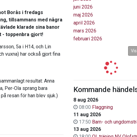
juni 2026
mot Borås i fredags
maj 2026
ring, tillsammans med några
april 2026
tävlade klarade sina banor
mars 2026
 - toppenbra gjort!
februari 2026
rsson, 5a i H14, och Lin
Vis
h vuxna) har också gjort fina
ot sammanlagt resultat: Anna
a, Per-Ola sprang bara
Kommande händels
på resan för han blev sjuk.)
8 aug 2026
08:00
Flaggning
11 aug 2026
17:50
Barn- och ungdomstr
13 aug 2026
18:00
OL.träning NV Olofs