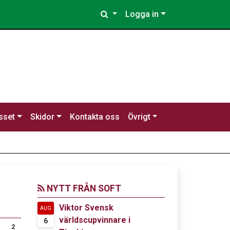
Logga in
sset
Skidor
Kontakta oss
Övrigt
NYTT FRÅN SOFT
Viktor Svensk
AUG
världscupvinnare i
6
2