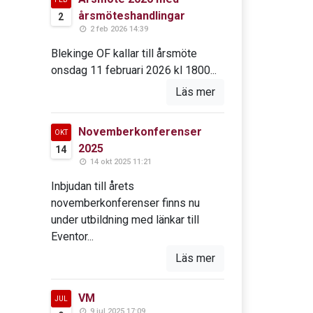
årsmöteshandlingar
2
2 feb 2026 14:39
Blekinge OF kallar till årsmöte
onsdag 11 februari 2026 kl 1800...
Läs mer
Novemberkonferenser
OKT
2025
14
14 okt 2025 11:21
Inbjudan till årets
novemberkonferenser finns nu
under utbildning med länkar till
Eventor...
Läs mer
VM
JUL
9 jul 2025 17:09