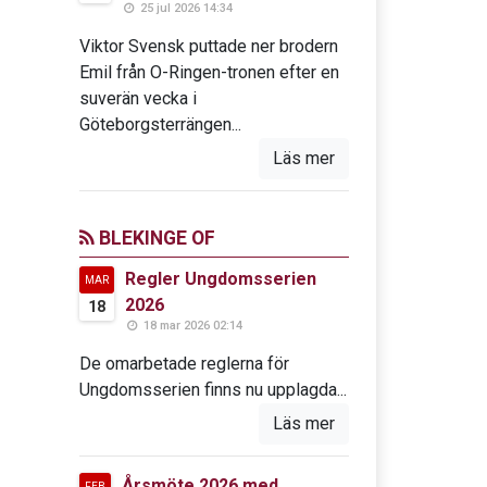
25 jul 2026 14:34
Viktor Svensk puttade ner brodern
Emil från O-Ringen-tronen efter en
suverän vecka i
Göteborgsterrängen...
Läs mer
BLEKINGE OF
Regler Ungdomsserien
MAR
2026
18
18 mar 2026 02:14
De omarbetade reglerna för
Ungdomsserien finns nu upplagda...
Läs mer
Årsmöte 2026 med
FEB