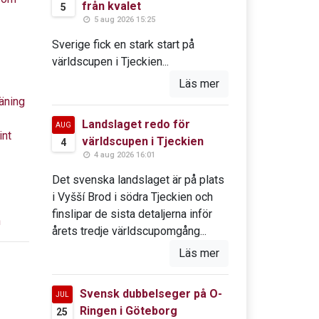
från kvalet
5
5 aug 2026 15:25
Sverige fick en stark start på
världscupen i Tjeckien...
Läs mer
äning
Landslaget redo för
AUG
int
världscupen i Tjeckien
4
4 aug 2026 16:01
Det svenska landslaget är på plats
i Vyšší Brod i södra Tjeckien och
finslipar de sista detaljerna inför
n
årets tredje världscupomgång...
Läs mer
Svensk dubbelseger på O-
JUL
Ringen i Göteborg
25