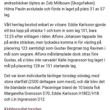
andrasträckan löptes av Zeb Millbourn (Skogsfalken).
Hilma Paulin avslutade och förde in laget på plats 31 av 57
lag.
Vårt herrlag bestod enbart av vilsare. Eddie Karlsson gjorde
ett bra lopp på sträcka 1 och kom in som lag 101, bara
12:25 efter elitlagen i täten. Alfons Johansen tappade lite
på andra sträckan, men lyckades komma in för växling på
placering 123 samtidigt som Gustav Bergman tog Ravinen i
mål som segrare. Alfons målstämplade dock strax före
Gustav, så vi blev inte varvade! Kalle Ingvarsson tog laget i
mål på placering 128 av 151 startande lag.
Det var även individuella tävlingar torsdag-söndag, med
stora startfält (2500 deltagare som mest), och där blev det
lite blandade resultat. Placeringar bland de 10 bästa fick
Margaretha Svensson D70, Eddie Karlsson H18E2/H18
och Lin Ingvarsson D12.
Klubbresultat torsdag