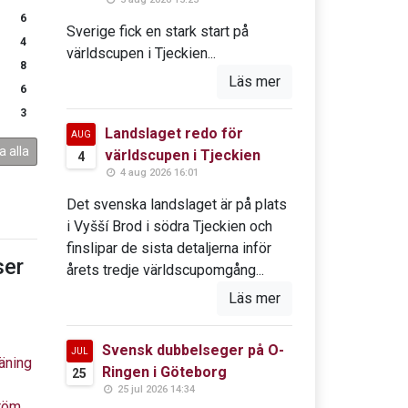
6
Sverige fick en stark start på
4
världscupen i Tjeckien...
8
Läs mer
6
3
Landslaget redo för
AUG
a alla
världscupen i Tjeckien
4
4 aug 2026 16:01
Det svenska landslaget är på plats
i Vyšší Brod i södra Tjeckien och
finslipar de sista detaljerna inför
er
årets tredje världscupomgång...
Läs mer
Svensk dubbelseger på O-
JUL
äning
Ringen i Göteborg
25
25 jul 2026 14:34
tröm