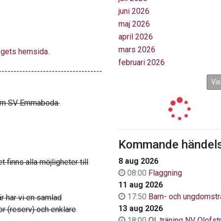
juni 2026
maj 2026
april 2026
mars 2026
ogets hemsida
.
februari 2026
-----------------------------------
Vis
0 km SV Emmaboda.
Kommande händels
8 aug 2026
 finns alla möjligheter till
08:00
Flaggning
11 aug 2026
17:50
Barn- och ungdomstr
r har vi en samlad
13 aug 2026
or (reserv) och enklare
18:00
OL.träning NV Olofs