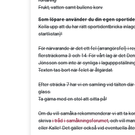
förtäring.
Frukt, vatten samt bullens korv.
Som löpare använder du din egen sportide
Kolla upp att du har rätt sportidentbricka inla
startlistan)!
För närvarande är det ett fel (arrangörsfel) i r
flersträckorna 3 och 14. För vårt lag är det D
Jönsson som inte är synliga i lagupppställninge
Texten tas bort när felet är åtgärdat.
Efter sträcka 7 har vi en samling vid tälten där
glass.
Ta gärna med en stol att sitta på!
Om du vill samåka rekommenderar vi att ta kon
skriva
i tråd i samåkningsforumet
, och vill ma
eller Kalle! Det gäller också vid eventuella åte