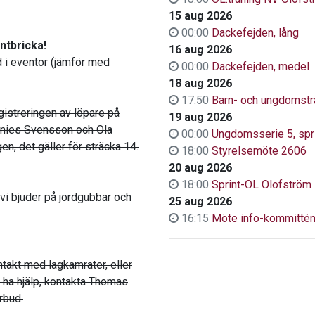
15 aug 2026
00:00
Dackefejden, lång
ntbricka!
16 aug 2026
gd i eventor (jämför med
00:00
Dackefejden, medel
18 aug 2026
17:50
Barn- och ungdomstr
egistreringen av löpare på
19 aug 2026
ennies Svensson och Ola
00:00
Ungdomsserie 5, spr
n, det gäller för sträcka 14.
18:00
Styrelsemöte 2606
20 aug 2026
18:00
Sprint-OL Olofström
 vi bjuder på jordgubbar och
25 aug 2026
16:15
Möte info-kommitté
takt med lagkamrater, eller
n ha hjälp, kontakta Thomas
rbud.