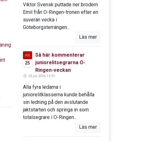
Viktor Svensk puttade ner brodern
Emil från O-Ringen-tronen efter en
suverän vecka i
Göteborgsterrängen...
Läs mer
äning
Så här kommenterar
JUL
int
juniorelitsegrarna O-
25
Ringen-veckan
25 jul 2026 12:51
Alla fyra ledarna i
juniorelitklasserna kunde behålla
n
sin ledning på den avslutande
jaktstarten och springa in som
totalsegrare i O-Ringen...
Läs mer