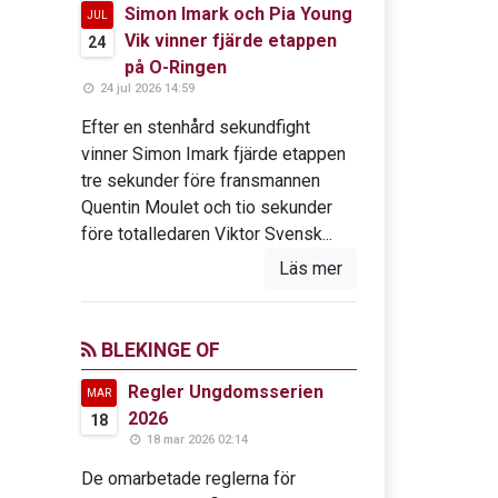
Simon Imark och Pia Young
JUL
Vik vinner fjärde etappen
24
på O-Ringen
24 jul 2026 14:59
Efter en stenhård sekundfight
vinner Simon Imark fjärde etappen
tre sekunder före fransmannen
Quentin Moulet och tio sekunder
före totalledaren Viktor Svensk...
Läs mer
BLEKINGE OF
Regler Ungdomsserien
MAR
2026
18
18 mar 2026 02:14
De omarbetade reglerna för