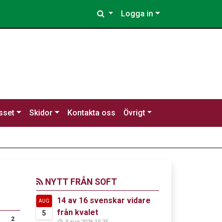
Logga in
sset
Skidor
Kontakta oss
Övrigt
NYTT FRÅN SOFT
14 av 16 svenskar vidare
AUG
från kvalet
5
2
5 aug 2026 15:25