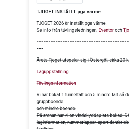
TJOGET INSTÄLLT pga värme.
TJOGET 2026 är inställt pga värme.
Se info från tävlingsledningen,
Eventor
och
Tj
-----------------------------------------------------
----
Årets Tjoget utspelar sig i Östergöl, cirka 2
Laguppställning
Tävlingsinformation
Vi har bokat 1 tunneltält och 5 mindre tält så det
gruppboende
och mindre boende.
På arenan har vi en vindskyddsplats bokad. Dä
laginformation, nummerlappar, sportidentbrick