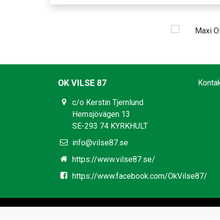
OK VILSE 87
Konta
c/o Kerstin Tjernlund
Hemsjövägen 13
SE-293 74 KYRKHULT
info@vilse87.se
https://www.vilse87.se/
https://www.facebook.com/OkVilse87/