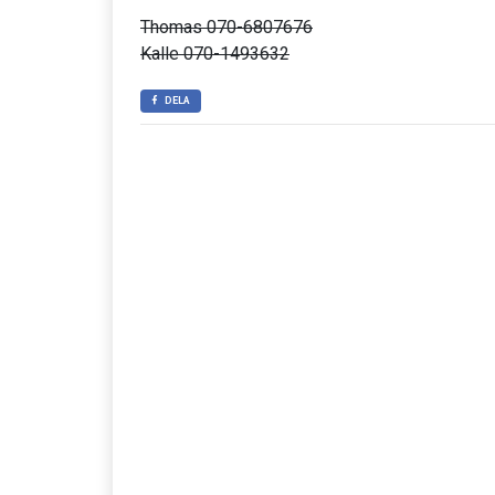
Thomas 070-6807676
Kalle 070-1493632
DELA